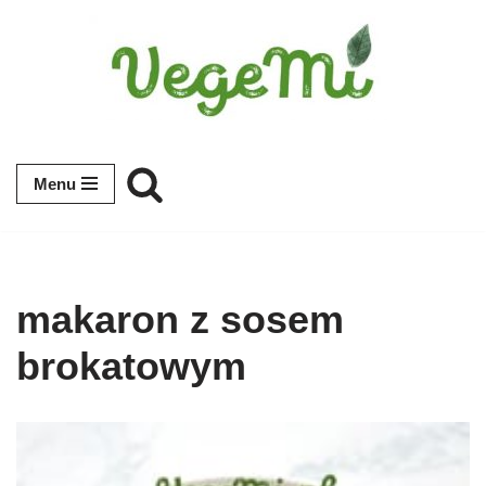
Przejdź
do
treści
Menu
makaron z sosem
brokatowym