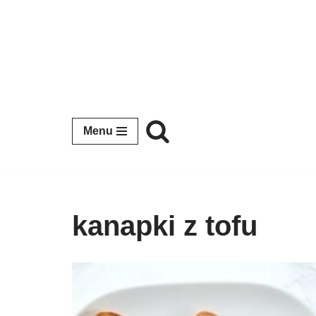
Przejdź
do
treści
Menu
kanapki z tofu