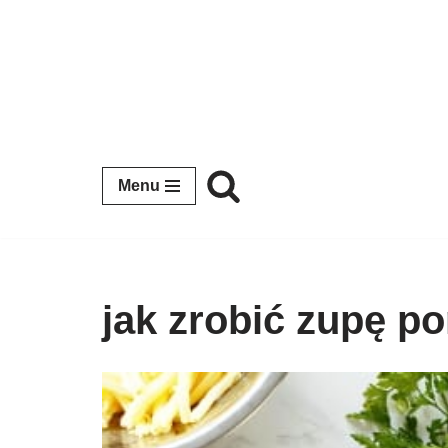
Przejdź
do
treści
Menu
jak zrobić zupę p