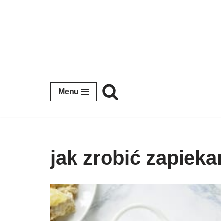
Przejdź
do
treści
Menu
jak zrobić zapiek