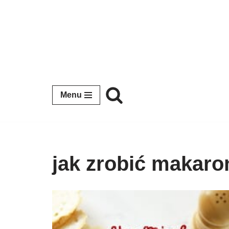
Przejdź
do
treści
Menu
jak zrobić makar