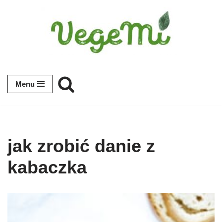
Przejdź
do
treści
Menu
jak zrobić danie z
kabaczka