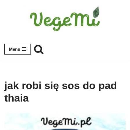
Przejdź
do
treści
Menu
jak robi się sos do pad
thaia