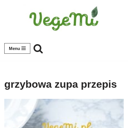
Przejdź
do
treści
Menu
grzybowa zupa przepis