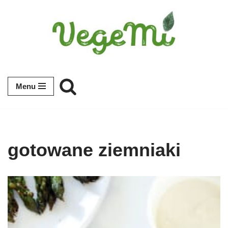
Przejdź
do
treści
Menu
gotowane ziemniaki