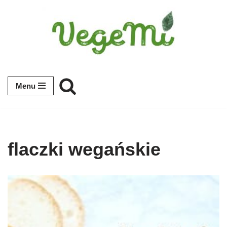
Przejdź
do
treści
Menu
flaczki wegańskie