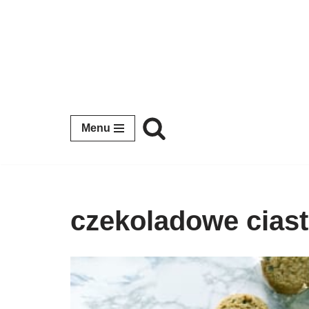
Przejdź
do
treści
Menu
czekoladowe cias