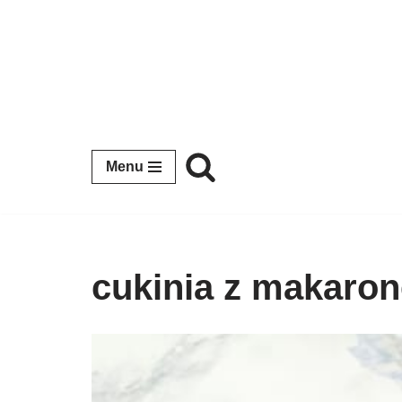
Przejdź
do
treści
Menu
cukinia z makaro