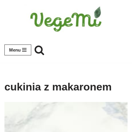
Przejdź
do
treści
Menu
cukinia z makaronem