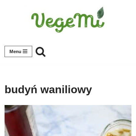
Przejdź
do
treści
Menu
budyń waniliowy