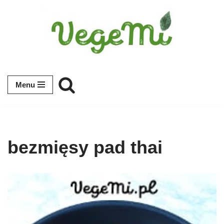
Przejdź
do
treści
Menu
bezmięsy pad thai