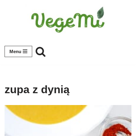
Przejdź
do
treści
Menu
zupa z dynią