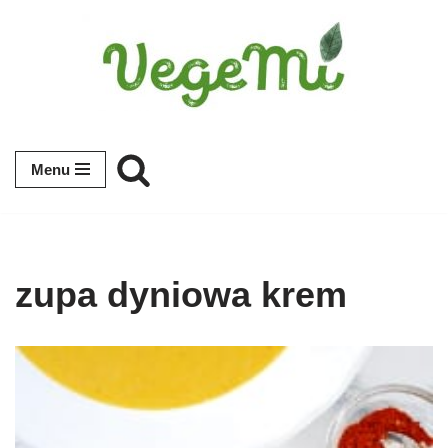
Przejdź
do
treści
Menu
zupa dyniowa krem