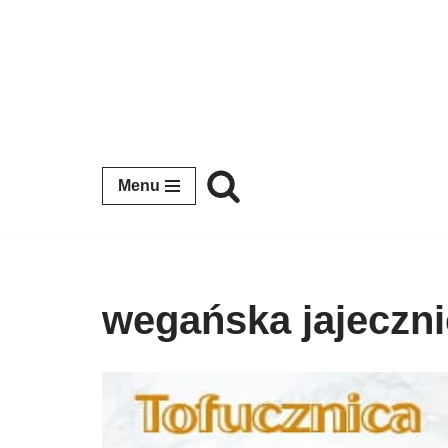
Przejdź
do
treści
Menu
wegańska jajeczni