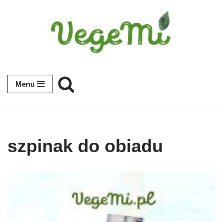
Przejdź
do
treści
Menu
szpinak do obiadu