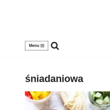
Przejdź
do
treści
Menu
śniadaniowa