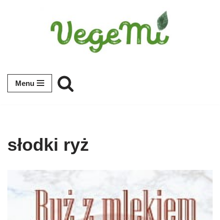
Przejdź
do
treści
Menu
słodki ryż