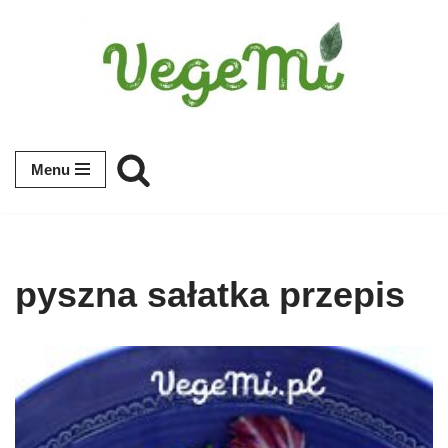
Przejdź
do
treści
Menu
pyszna sałatka przepis