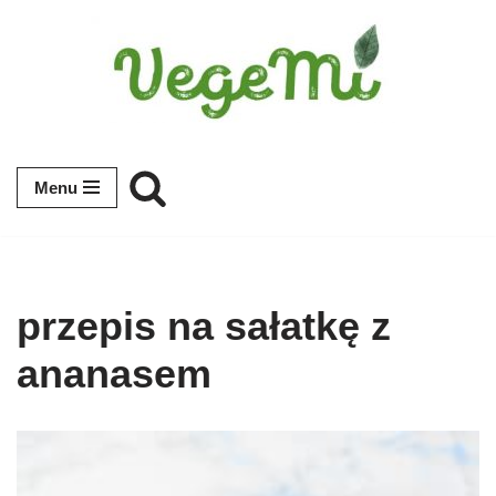
Przejdź
do
treści
Menu
przepis na sałatkę z
ananasem