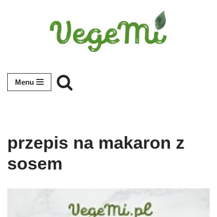
Przejdź
do
treści
Menu
przepis na makaron z
sosem