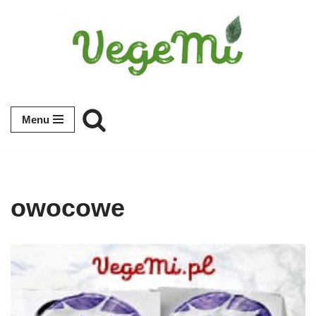
Przejdź
do
treści
Menu
owocowe