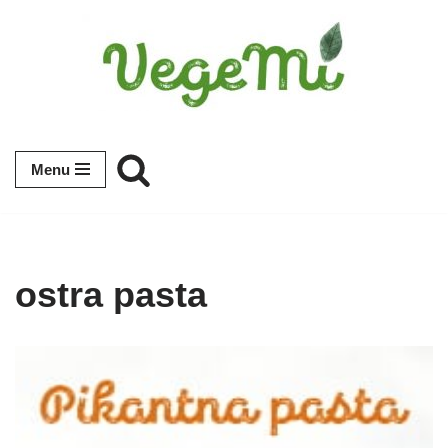
Przejdź
do
treści
Menu
ostra pasta