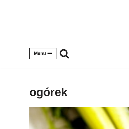
Przejdź
do
treści
Menu
ogórek