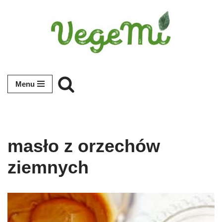
Przejdź
do
treści
Menu
masło z orzechów
ziemnych