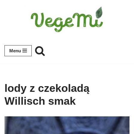
Przejdź
do
treści
Menu
lody z czekoladą
Willisch smak