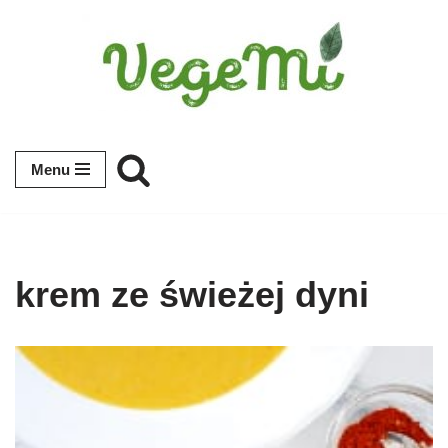
Przejdź
do
treści
Menu
krem ze świeżej dyni