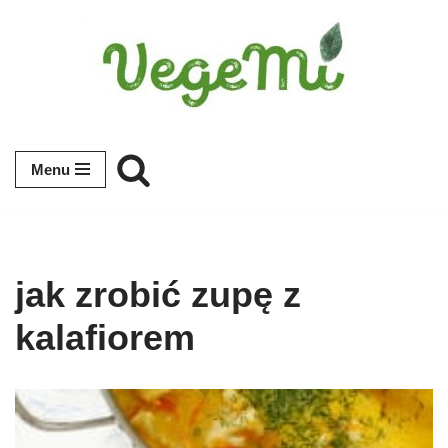
Przejdź
do
treści
Menu
jak zrobić zupę z
kalafiorem