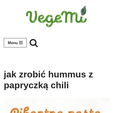
Przejdź
do
treści
Menu
jak zrobić hummus z
papryczką chili