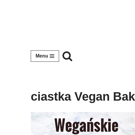
Przejdź
do
treści
Menu
ciastka Vegan Bak